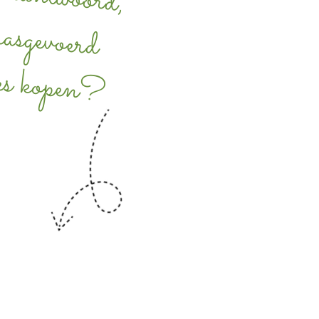
rasgevoerd
ees kopen?