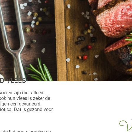
D VLEES
oeien zijn niet alleen
ook hun vlees is zeker de
ijgen een gevarieerd,
iotica. Dat is gezond voor
o
de tijd om te groeien en