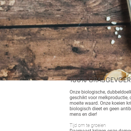
100% GRASGEVOER
Onze
biologische,
dubbeldoelk
geschikt voor melkproductie, 
moeite w
aard. Onze koeien kr
biologisch dieet en geen antib
mens en dier!
Tijd om te groeien
Daarnaast krijgen onze dames 